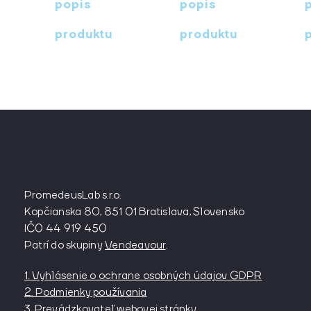
popis
popis
produktu
produktu
PromedeusLab s.r.o.
Kopčianska 80, 851 01 Bratislava, Slovensko
IČ0 44 919 450
Patrí do skupiny
Vendeavour
.
1. Vyhlásenie o ochrane osobných údajov GDPR
2. Podmienky používania
3. Prevádzkovateľ webovej stránky