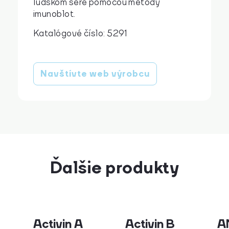
ľudskom sére pomocou metódy
imunoblot.
Katalógové číslo: 5291
Navštívte web výrobcu
Ďalšie produkty
Activin A
Activin B
A