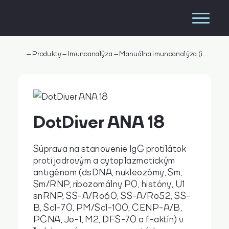
–
Produkty
–
Imunoanalýza
–
Manuálna imunoanalýza (imunometria)
DotDiver ANA 18
Súprava na stanovenie IgG protilátok
proti jadrovým a cytoplazmatickým
antigénom (dsDNA, nukleozómy, Sm,
Sm/RNP, ribozomálny P0, históny, U1
snRNP, SS-A/Ro60, SS-A/Ro52, SS-
Vyhľadávanie
B, Scl-70, PM/Scl-100, CENP-A/B,
PCNA, Jo-1, M2, DFS-70 a f-aktín) v