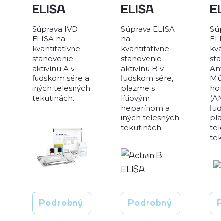
ELISA
ELISA
E
Súprava IVD
Súprava ELISA
Sú
ELISA na
na
EL
kvantitatívne
kvantitatívne
kva
stanovenie
stanovenie
st
aktivínu A v
aktivínu B v
Ant
ľudskom sére a
ľudskom sére,
Mü
iných telesných
plazme s
ho
tekutinách.
lítiovým
(A
heparínom a
ľu
iných telesných
pl
tekutinách.
te
te
Podrobný
Podrobný