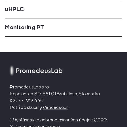
uHPLC
Monitoring PT
PromedeusLab s.r.o.
Kopčianska 80, 851 01 Bratislava, Slovensko
IČ0 44 919 450
Patrí do skupiny
Vendeavour
.
1. Vyhlásenie o ochrane osobných údajov GDPR
2. Podmienky používania