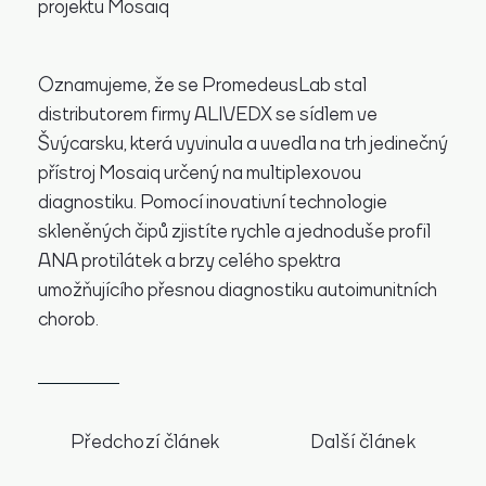
Oznamujeme, že se PromedeusLab stal
cs
en
distributorem firmy ALIVEDX se sídlem ve
Švýcarsku, která vyvinula a uvedla na trh jedinečný
přístroj Mosaiq určený na multiplexovou
diagnostiku. Pomocí inovativní technologie
skleněných čipů zjistíte rychle a jednoduše profil
ANA protilátek a brzy celého spektra
umožňujícího přesnou diagnostiku autoimunitních
chorob.
Předchozí článek
Další článek