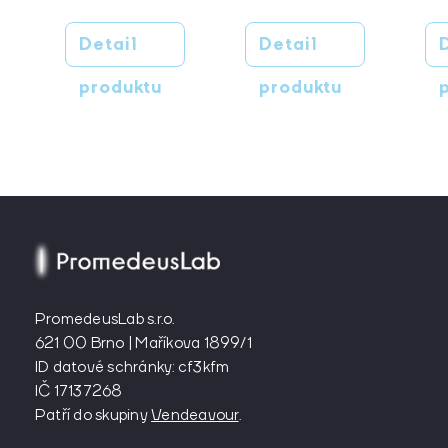
Detail
Detail
produktu
produktu
PromedeusLab s.r.o.
621 00 Brno | Maříkova 1899/1
ID datové schránky: cf3kfm
IČ 17137268
Patří do skupiny
Vendeavour
.