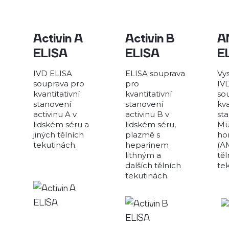
Activin A
Activin B
A
ELISA
ELISA
E
IVD ELISA
ELISA souprava
Vys
souprava pro
pro
IV
kvantitativní
kvantitativní
so
stanovení
stanovení
kva
activinu A v
activinu B v
sta
lidském séru a
lidském séru,
Mü
jiných tělních
plazmě s
ho
tekutinách.
heparinem
(A
lithným a
těl
dalších tělních
te
tekutinách.