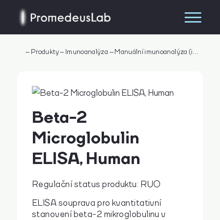
–
Produkty
–
Imunoanalýza
–
Manuální imunoanalýza (imunometrie)
Beta-2
Microglobulin
ELISA, Human
Regulační status produktu: RUO
Hledat
ELISA souprava pro kvantitativní
stanovení beta-2 mikroglobulinu v