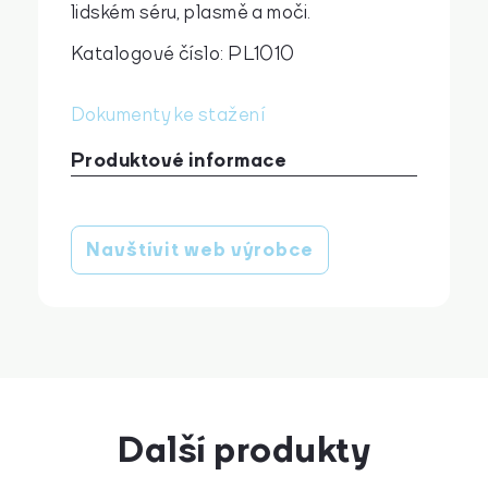
lidském séru, plasmě a moči.
Katalogové číslo: PL1010
cs
en
Dokumenty ke stažení
Produktové informace
Beta-2 Microglobulin ELISA, Human
stáhnout
Navštívit web výrobce
Další produkty